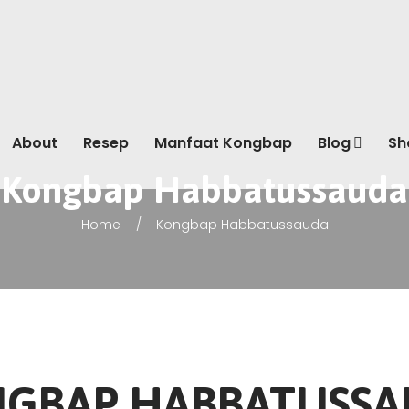
About
Resep
Manfaat Kongbap
Blog
Sh
Kongbap Habbatussauda
Home
Kongbap Habbatussauda
GBAP HABBATUSS