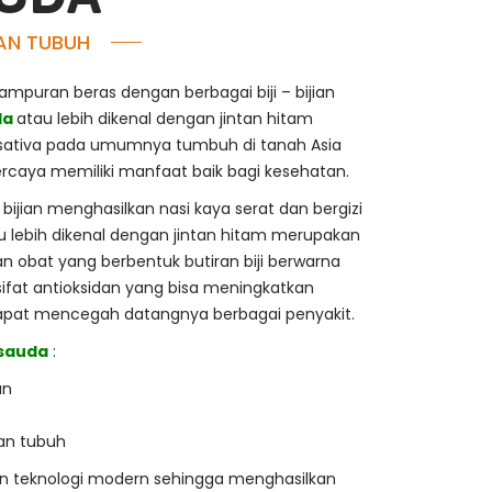
AN TUBUH
ampuran beras dengan berbagai biji – bijian
da
atau lebih dikenal dengan jintan hitam
lla sativa pada umumnya tumbuh di tanah Asia
ercaya memiliki manfaat baik bagi kesehatan.
 bijian menghasilkan nasi kaya serat dan bergizi
u lebih dikenal dengan jintan hitam merupakan
obat yang berbentuk butiran biji berwarna
sifat antioksidan yang bisa meningkatkan
apat mencegah datangnya berbagai penyakit.
sauda
:
an
an tubuh
an teknologi modern sehingga menghasilkan