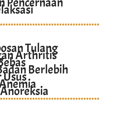
n Pencernaan
laksasi
osan Tulang
an Arthritis
Bebas
adan Berlebih
r Usus
 Anemia
 Anoreksia