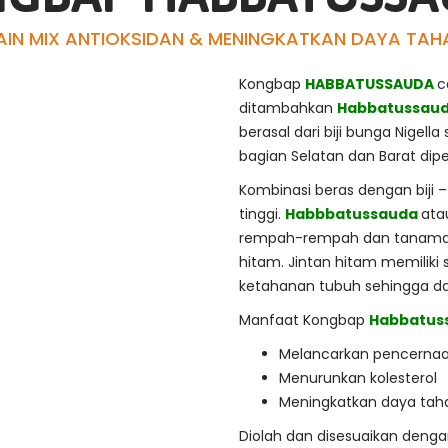
AIN MIX ANTIOKSIDAN & MENINGKATKAN DAYA TAH
Kongbap
HABBATUSSAUDA
c
ditambahkan
Habbatussau
berasal dari biji bunga Nige
bagian Selatan dan Barat dip
Kombinasi beras dengan biji –
tinggi.
Habbbatussauda
ata
rempah-rempah dan tanaman 
hitam. Jintan hitam memiliki 
ketahanan tubuh sehingga d
Manfaat Kongbap
Habbatus
Melancarkan pencerna
Menurunkan kolesterol
Meningkatkan daya tah
Diolah dan disesuaikan deng