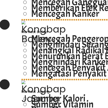
Mencegah Ganggua
Memberikan Efek Re
Mencegah Kanker
Manfaat Barley
Mencegah Pengerop
Menghindari Serang
Menangkal Radikal 
Menurunkan Berat B
Menghindari Kanke
Mencegah Penyakit
Mengatasi Penyakit
Manfaat Jagung
Sumber Kalori
Sumber Vitamin