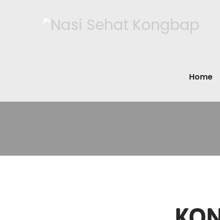
Home
KON