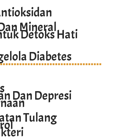
ntioksidan
Dan Mineral
ntuk Detoks Hati
elola Diabetes
s
an Dan Depresi
rnaan
atan Tulang
rol
kteri