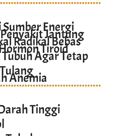
 Sumber Energi
Penyakit Jantung
l Radikal Bebas
 Hormon Tiroid
 Tubuh Agar Tetap
 Tulang
h Anemia
Darah Tinggi
l