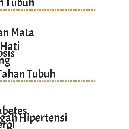
n Tubuh
an Mata
Hati
sis
ng
Tahan Tubuh
abetes
gah Hipertensi
rol