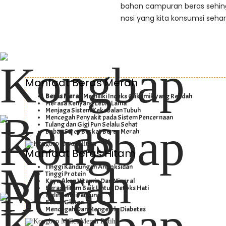
bahan campuran beras sehin
nasi yang kita konsumsi sehari
Manfaat Beras Merah
Beras Merah
Memiliki Indeks Glikemik yang Rendah
Merasa Kenyang Lebih Lama
Menjaga Sistem Kekebalan Tubuh
Mencegah Penyakit pada Sistem Pencernaan
Tulang dan Gigi Pun Selalu Sehat
Bebas Stres Berkat Beras Merah
Manfaat Beras Hitam
Tinggi Kandungan Antioksidan
Tinggi Protein
Kaya Akan Vitamin Dan Mineral
Beras Hitam Baik Untuk Detoks Hati
Melindungi Jantung
Bebas Gluten
Mencegah Dan Mengelola Diabetes