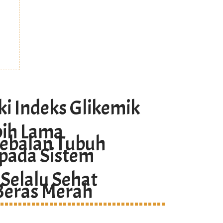
i Indeks Glikemik
bih Lama
ebalan Tubuh
pada Sistem
 Selalu Sehat
 Beras Merah