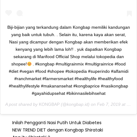
Biji-bijian yang terkandung dalam Kongbap memiliki kandungan
yang baik untuk tubuh. . Selain itu, karena kaya akan serat,
Nasi yang dicampur dengan Kongbap akan memberikan efek
kenyang yang lebih lama loh!! . yuk dapatkan Kongbap
sekarang di Marifood Official Shop melalui tokopedia dan
shopee!
. #kongbap #multigrainmix #multigrainrice #food
#diet #vegan #food #shopee #tokopedia #superindo #alfamidi
#ranchmarket #farmersmarket #healthylife #healthyfood
#healthylifestyle #makanansehat #kongbaprice #nasikongbap
#gayahidupsehat #bikinnasilebihsehat
A post shared by
KONGBAP
(@kongbap.id) on
Feb 7, 2019 at 11:52pm PST
Inilah Pengganti Nasi Putih Untuk Diabetes
NEW TREND DIET dengan Kongbap Shirataki