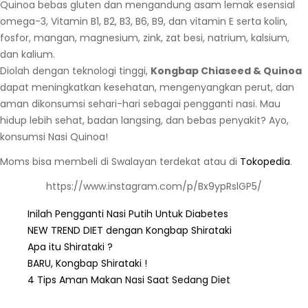
Quinoa bebas gluten dan mengandung asam lemak esensial
omega-3, Vitamin B1, B2, B3, B6, B9, dan vitamin E serta kolin,
fosfor, mangan, magnesium, zink, zat besi, natrium, kalsium,
dan kalium.
Diolah dengan teknologi tinggi,
Kongbap Chiaseed & Quinoa
dapat meningkatkan kesehatan, mengenyangkan perut, dan
aman dikonsumsi sehari-hari sebagai pengganti nasi. Mau
hidup lebih sehat, badan langsing, dan bebas penyakit? Ayo,
konsumsi Nasi Quinoa!
Moms bisa membeli di Swalayan terdekat atau di
Tokopedia
.
https://www.instagram.com/p/Bx9ypRslGP5/
Inilah Pengganti Nasi Putih Untuk Diabetes
NEW TREND DIET dengan Kongbap Shirataki
Apa itu Shirataki ?
BARU, Kongbap Shirataki !
4 Tips Aman Makan Nasi Saat Sedang Diet