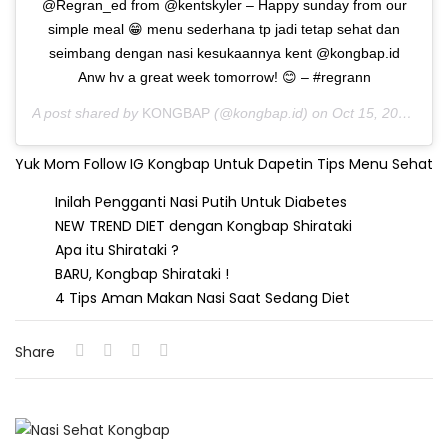
@Regran_ed from @kentskyler – Happy sunday from our
simple meal 😁 menu sederhana tp jadi tetap sehat dan
seimbang dengan nasi kesukaannya kent @kongbap.id
Anw hv a great week tomorrow! 😊 – #regrann
A post shared by
KONGBAP
(@kongbap.id) on
Oct 15, 2018 at 1:22am PDT
Yuk Mom Follow IG Kongbap Untuk Dapetin Tips Menu Sehat
Inilah Pengganti Nasi Putih Untuk Diabetes
NEW TREND DIET dengan Kongbap Shirataki
Apa itu Shirataki ?
BARU, Kongbap Shirataki !
4 Tips Aman Makan Nasi Saat Sedang Diet
Share