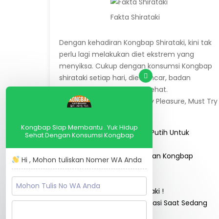
Fakta Shirataki
Dengan kehadiran Kongbap Shirataki, kini tak
perlu lagi melakukan diet ekstrem yang
menyiksa. Cukup dengan konsumsi Kongbap
shirataki setiap hari, diet lancar, badan
langsing, tubuh pun lebih sehat.
Kongbap Shirataki, No Guilty Pleasure, Must Try
!
Kongbap Siap Membantu . Yuk Hidup
Inilah Pengganti Nasi Putih Untuk
Sehat Dengan Konsumsi Kongbap
Diabetes
NEW TREND DIET dengan Kongbap
Hi , Mohon tuliskan Nomer WA Anda
Shirataki
Temu
Apa itu Shirataki ?
BARU, Kongbap Shirataki !
CV Herba Liem Putra
J
4 Tips Aman Makan Nasi Saat Sedang
Diet
+