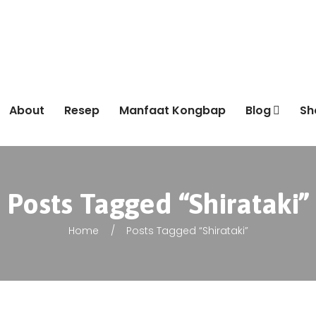
About
Resep
Manfaat Kongbap
Blog
Sh
Posts Tagged “shirataki”
Home
Posts Tagged “shirataki”