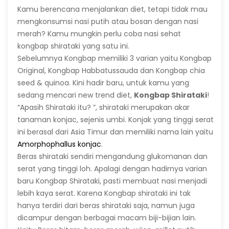
Kamu berencana menjalankan diet, tetapi tidak mau
mengkonsumsi nasi putih atau bosan dengan nasi
merah? Kamu mungkin perlu coba nasi sehat
kongbap shirataki yang satu ini.
Sebelumnya Kongbap memiliki 3 varian yaitu Kongbap
Original, Kongbap Habbatussauda dan Kongbap chia
seed & quinoa. Kini hadir baru, untuk kamu yang
sedang mencari new trend diet,
Kongbap Shirataki
!
“Apasih Shirataki itu? ”, shirataki merupakan akar
tanaman konjac, sejenis umbi. Konjak yang tinggi serat
ini berasal dari Asia Timur dan memiliki nama lain yaitu
Amorphophallus konjac
.
Beras shirataki sendiri mengandung glukomanan dan
serat yang tinggi loh. Apalagi dengan hadirnya varian
baru Kongbap Shirataki, pasti membuat nasi menjadi
lebih kaya serat. Karena Kongbap shirataki ini tak
hanya terdiri dari beras shirataki saja, namun juga
dicampur dengan berbagai macam biji-bijian lain.