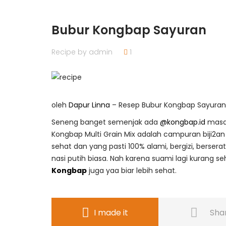
Bubur Kongbap Sayuran
Recipe by
admin
1
oleh
Dapur Linna
– Resep Bubur Kongbap Sayuran
Seneng banget semenjak ada
@kongbap.id
masak
Kongbap Multi Grain Mix adalah campuran biji2a
sehat dan yang pasti 100% alami, bergizi, berse
nasi putih biasa. Nah karena suami lagi kurang se
Kongbap
juga yaa biar lebih sehat.
I made it
Sha