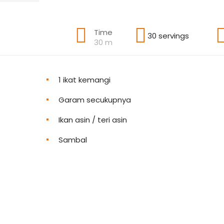
Time
30 servings
30 m
1 ikat kemangi
Garam secukupnya
Ikan asin / teri asin
Sambal