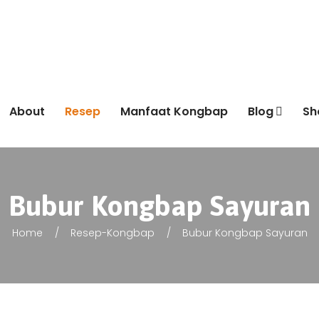
About
Resep
Manfaat Kongbap
Blog
Sh
Bubur Kongbap Sayuran
Home
Resep-Kongbap
Bubur Kongbap Sayuran