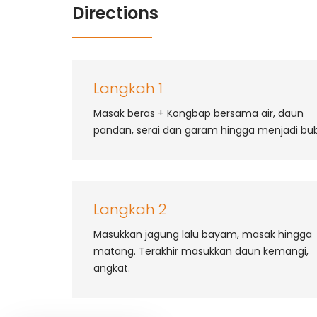
Directions
Langkah 1
Masak beras + Kongbap bersama air, daun
pandan, serai dan garam hingga menjadi bu
Temu
Langkah 2
CV Herba Liem Putra
J
Masukkan jagung lalu bayam, masak hingga
+
matang. Terakhir masukkan daun kemangi,
angkat.
+
i