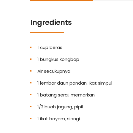
Ingredients
1 cup beras
1 bungkus kongbap
Air secukupnya
1 lembar daun pandan, ikat simpul
1 batang serai, memarkan
1/2 buah jagung, pipil
1 ikat bayam, siangi